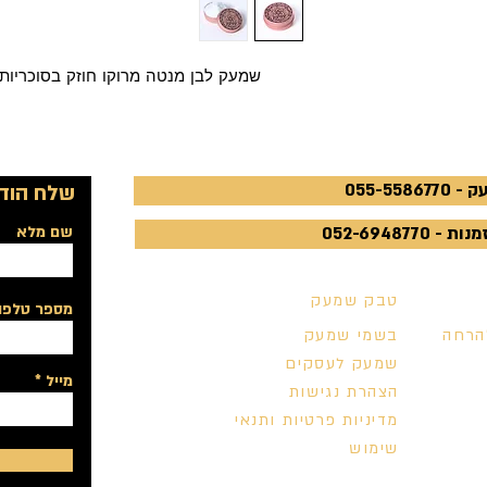
שמעק לבן מנטה מרוקו חוזק בסוכריות
055-5586
שלח הודע
052-6948770
שם מלא
טבק שמעק
מספר טלפון
הרחה
בשמי שמעק
שמעק לעסקים
מייל
הצהרת נגישות
מדיניות פרטיות ותנאי
שימוש