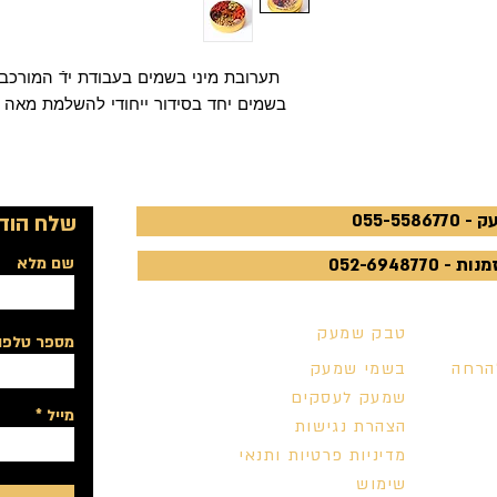
תערובת מיני בשמים בעבודת ידֿ המורכב
בשמים יחד בסידור ייחודי להשלמת מאה 
055-5586
שלח הודע
052-6948770
שם מלא
טבק שמעק
מספר טלפון
הרחה
בשמי שמעק
שמעק לעסקים
מייל
הצהרת נגישות
מדיניות פרטיות ותנאי
שימוש