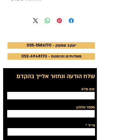
נשימה עמוקה אמיתית. ריח עוצמתי
נערו היטב את הקופסא, פתחו את
המשיב לנפש את מנוחתה.
המכסה וקרבו את האף לשפת הקופסא,
עיצמו עיניים ונישמו נשימה עמוקה
וארוכה. התחילו להירגע - עוזר להפגת
לחץ ולרוגע נפשי. המוצר להרחה קלה
בלבד ואינו תרופה. מתאים לשבת
יעקב שמעק - 055-5586770
ולצומות.
משלוחים והזמנות - 052-6948770
שלח הודעה ונחזור אלייך בהקדם
שם מלא
מספר טלפון
מייל