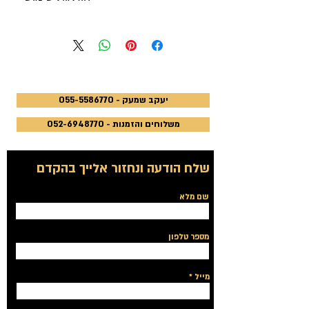
נשימה עמוקה אמיתית. ריח עוצמתי
נערו היטב את הקופסא, פתחו את
המשיב לנפש את מנוחתה.
המכסה וקרבו את האף לשפת הקופסא,
עיצמו עיניים ונישמו נשימה עמוקה
וארוכה. התחילו להירגע - עוזר להפגת
לחץ ולרוגע נפשי. המוצר להרחה קלה
בלבד ואינו תרופה. מתאים לשבת
יעקב שמעק - 055-5586770
ולצומות.
משלוחים והזמנות - 052-6948770
שלח הודעה ונחזור אלייך בהקדם
שם מלא
מספר טלפון
מייל