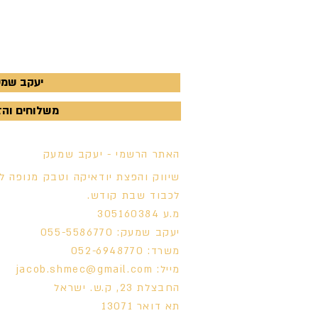
יעקב שמעק - 770
משלוחים והזמנות - 
האתר הרשמי - יעקב שמעק
שיווק והפצת יודאיקה וטבק מנופה ל
לכבוד שבת קודש.
מ.ע 305160384
יעקב שמעק: 055-5586770
משרד: 052-6948770
מייל:
jacob.shmec@gmail.com
החבצלת 23, ק.ש. ישראל
תא דואר 13071