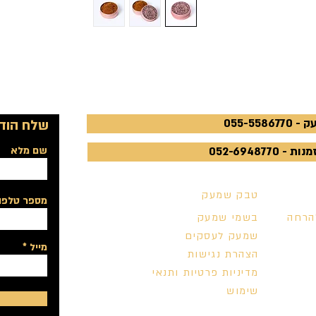
055-5586
שלח הודע
052-6948770
שם מלא
טבק שמעק
מספר טלפון
הרחה
בשמי שמעק
שמעק לעסקים
מייל
הצהרת נגישות
מדיניות פרטיות ותנאי
שימוש